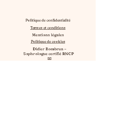
Politique de confidentialité
Termes et conditions
Mentions légales
Politique de cookies
Didier Bombrun –
Sophrologue certifié RNCP
📧
contact@didiersophrologue.
fr | 📞 06 89 14 04 79
SIRET 93236600800013